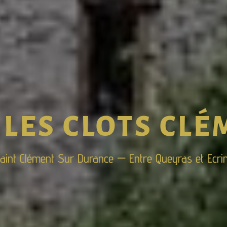
 LES CLOTS CL
aint Clément Sur Durance — Entre Queyras et Ecri