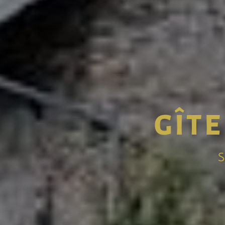
GÎTE
S